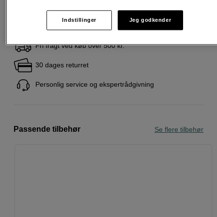
Indstillinger
Jeg godkender
Fri fragt ved køb over 500 kr.
30 dages returret
Personlig service og ekspertrådgivning
Passende tilbehør
Se flere tilbehør