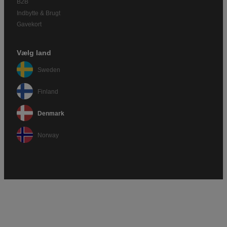
B2B
Indbytte & Brugt
Gavekort
Vælg land
Sweden
Finland
Denmark
Norway