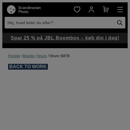
Hej, hvad leder du efter?
Spar 25 % på JBL Boombox – køb din i dag!
Forside
Brands
Shure
Shure SM7B
BACK TO WORK