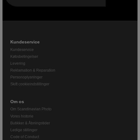
Kundeservice
Kundeservice
Købsbetingelser
Levering
Reklamation & Reparation
Personoplysninger
Skift cookieindstillinger
Om os
Om Scandinavian Photo
Vores historie
Butikker & Åbningstider
Ledige stillinger
Code of Conduct