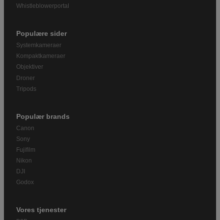
Whistleblowerportal
Populære sider
Systemkameraer
Kompaktkameraer
Objektiver
Droner
Tripods
Populær brands
Canon
Sony
Fujifilm
Nikon
DJI
Godox
Vores tjenester