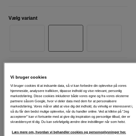
Vælg variant
2.929
DKK
Vi bruger cookies
Antal
Læg i indkøbskurv
Vi bruger cookies til at indsamle data, så vi kan forbedre din oplevelse på vores
hjemmeside, analysere trafikken, tilpasse indhold og vise relevant, personlig
markedsføring. Disse cookies inkluderer både vores egne og fra vores eksterne
partnere såsom Google, hvor vi deler data med dem for at personalisere
markedsføring. Vores mål er altid at vise dig det indhold, du virkelig er interesseret i,
Back to Work
så du får den bedst mulige oplevelse, når du handler online. Ved at klikke på "Jeg
accepterer" kan vi fortsætte med at give dig inspiration og personlige tilbud, der er
Dette produkt er en del af vores Back to Work-
skræddersyet til dig. Du kan selvfølgelig ændre dine indstillinger når som helst.
udvalg – nøje udvalgt til kreative arbejdsflows.
Læs mere
Læs mere om, hvordan vi behandler cookies og personoplysninger her.