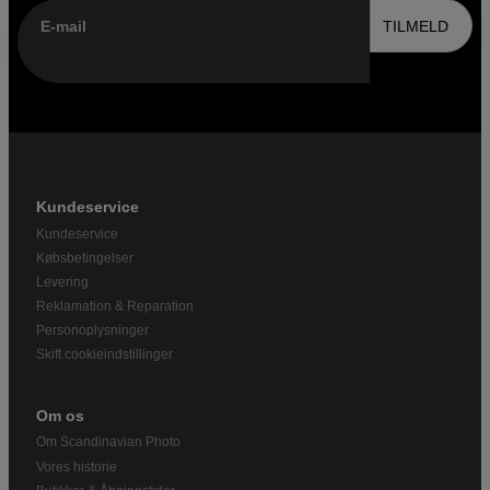
E-mail
TILMELD
Kundeservice
Kundeservice
Købsbetingelser
Levering
Reklamation & Reparation
Personoplysninger
Skift cookieindstillinger
Om os
Om Scandinavian Photo
Vores historie