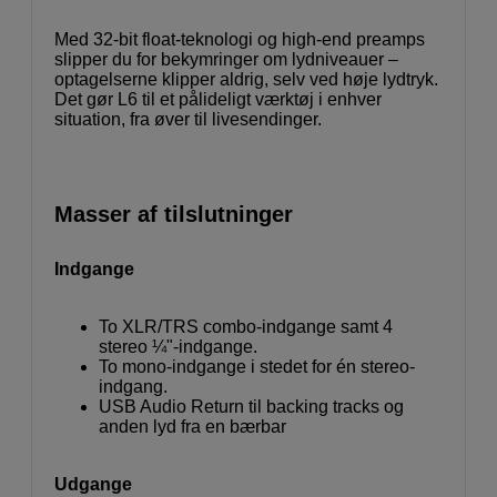
Med 32-bit float-teknologi og high-end preamps
slipper du for bekymringer om lydniveauer –
optagelserne klipper aldrig, selv ved høje lydtryk.
Det gør L6 til et pålideligt værktøj i enhver
situation, fra øver til livesendinger.
Masser af tilslutninger
Indgange
To XLR/TRS combo-indgange samt 4
stereo ¼"-indgange.
To mono-indgange i stedet for én stereo-
indgang.
USB Audio Return til backing tracks og
anden lyd fra en bærbar
Udgange