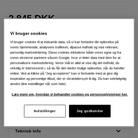
2.845
DKK
Antal
Læg i indkøbskurv
Vi bruger cookies
Vi bruger cookies til at indsamle data, så vi kan forbedre din oplevelse på
vores hjemmeside, analysere trafikken, tilpasse indhold og vise relevant,
personlig markedsføring. Disse cookies inkluderer både vores egne og fra
vores eksterne partnere såsom Google, hvor vi deler data med dem for at
personalisere markedsføring. Vores mål er altid at vise dig det indhold, du
virkelig er interesseret i, så du får den bedst mulige oplevelse, når du handler
Fri fragt ved køb over 500 kr.
online. Ved at klikke på "Jeg accepterer" kan vi fortsætte med at give dig
inspiration og personlige tilbud, der er skræddersyet til dig. Du kan selvfølgelig
ændre dine indstillinger når som helst.
30 dages returret
Læs mere om, hvordan vi behandler cookies og personoplysninger her.
Personlig service og ekspertrådgivning
Indstillinger
Jeg godkender
Teknisk info