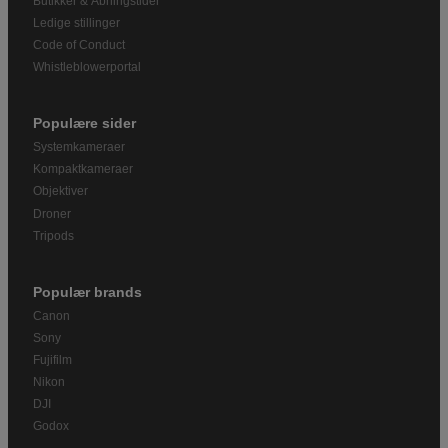
Butikker & Åbningstider
Ledige stillinger
Code of Conduct
Whistleblowerportal
Populære sider
Systemkameraer
Kompaktkameraer
Objektiver
Droner
Tripods
Populær brands
Canon
Sony
Fujifilm
Nikon
DJI
Godox