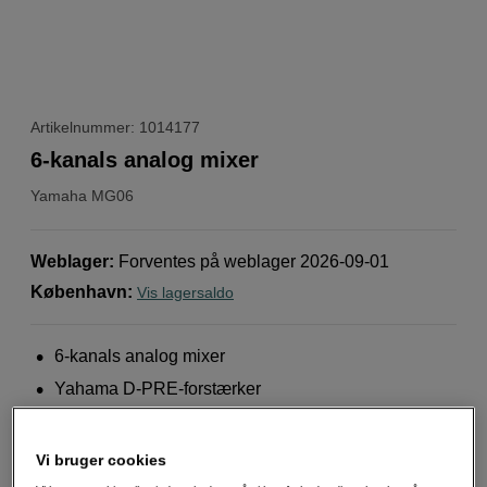
Artikelnummer: 1014177
6-kanals analog mixer
Yamaha
MG06
Weblager
:
Forventes på weblager 2026-09-01
København
:
Vis lagersaldo
6-kanals analog mixer
Yahama D-PRE-forstærker
To-bånds equalizer
Mere information
Vi bruger cookies