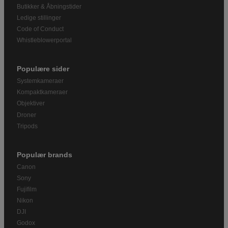
Butikker & Åbningstider
Ledige stillinger
Code of Conduct
Whistleblowerportal
Populære sider
Systemkameraer
Kompaktkameraer
Objektiver
Droner
Tripods
Populær brands
Canon
Sony
Fujifilm
Nikon
DJI
Godox