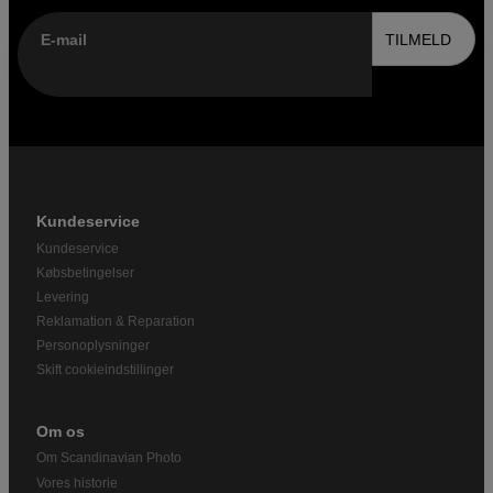
E-mail
TILMELD
Kundeservice
Kundeservice
Købsbetingelser
Levering
Reklamation & Reparation
Personoplysninger
Skift cookieindstillinger
Om os
Om Scandinavian Photo
Vores historie