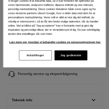
Vi bruger cookies til at indsamle data, så vi kan forbedre din oplevelse på
vores hjemmeside, analysere trafikken, tilpasse indhold og vise relevant,
1.095
DKK
personlig markedsføring. Disse cookies inkluderer både vores egne og fra
vores eksterne partnere såsom Google, hvor vi deler data med dem for at
personalisere markedsføring. Vores mål er altid at vise dig det indhold, du
Antal
virkelig er interesseret i, så du får den bedst mulige oplevelse, når du handler
Læg i indkøbskurv
online. Ved at klikke på "Jeg accepterer" kan vi fortsætte med at give dig
inspiration og personlige tilbud, der er skræddersyet til dig. Du kan selvfølgelig
ændre dine indstillinger når som helst.
Læs mere om, hvordan vi behandler cookies og personoplysninger her.
Fri fragt ved køb over 500 kr.
Indstillinger
Jeg godkender
30 dages returret
Personlig service og ekspertrådgivning
Teknisk info